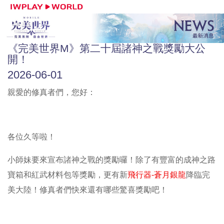
《完美世界M》第二十屆諸神之戰獎勵大公
開！
2026-06-01
親愛的修真者們，您好：
各位久等啦！
小師妹要來宣布諸神之戰的獎勵囉！除了有豐富的成神之路
寶箱和紅武材料包等獎勵，更有新
飛行器-蒼月銀龍
降臨完
美大陸！修真者們快來還有哪些驚喜獎勵吧！