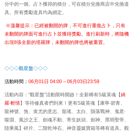
分中的一個。占卜獲得的積分，可在積分兌換商店中兌換道
具。所有獎勵道具均為綁定。
※溫馨提示：已經被翻開的牌，不可進行重復占卜，只有
未翻開的牌面可進行占卜並獲得獎勵。進行刷新時，將隨機
出現8張全新的塔羅牌，未翻開的牌也將被重置。
◇◇◇
觀星盤
◇◇◇
活動時間：
06
月01日 04:00 – 06月03日23:59
活動內容：“觀星盤”活動限時開啟！全新稀有S級英魂【
綺
羅‧斬情
】等待修真者們到來！更有S級英魂【康寧‧碧青、
龍神號、煞、蚩尤的意志、龍瑤、太白、隕落戰神、鬼君‧
噬淵、風沙之王、劍魂不動、寄生妖頭、劍神、黑明聖帝、
陸乘風】碎片、二階乾坤石、神音靈媒寶箱等稀有道具。觀