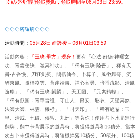
※結榜後僅能領取獎勵，領取時間至06月03日 23:59。
◇◇◇塔羅牌◇◇◇
活動時間：
05
月28日 維護後 – 06月01日03:59
活動內容：
「玉玦-畢方」現身！
更有「心法-好德·神曜玄
功、青雲秘訣、噬冥神功」、「稀有玉玦-陸吾」、稀有天
書-古香慢、刀狂劍癡、鵲橋仙令、卜算子、風徽舞雩、沉
醉東風、孤標凌雲、蒼崖靖海、禪心寄曇、暗香疏影、清風
逸塵」、「稀有玉玦-麒麟」、天工圖、「元素精魄」、
「稀有獸圖：青華雷祖、守山人、甯安、彩衣、天譴冥煞、
法師大師、林雲、機杼」、「封天印」、「稀有經卷：玉
皇、清戒、七破、傳習、九洲」等著你！使用占卜水晶進行
翻牌，翻中卡背展示的道具時，將獲得道具和10積分。當本
次占卜未獲得道具時，將隨機掉落10積分、50積分、100積