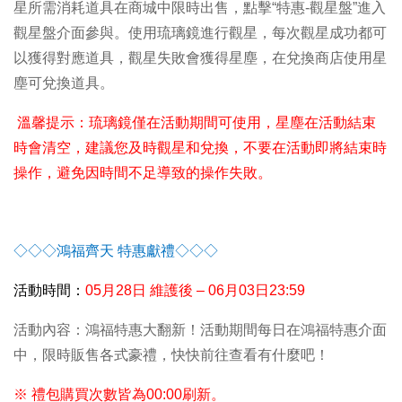
星所需消耗道具在商城中限時出售，點擊“特惠-觀星盤”進入
觀星盤介面參與。使用琉璃鏡進行觀星，每次觀星成功都可
以獲得對應道具，觀星失敗會獲得星塵，在兌換商店使用星
塵可兌換道具。
溫馨提示：琉璃鏡僅在活動期間可使用，星塵在活動結束
時會清空，建議您及時觀星和兌換，不要在活動即將結束時
操作，避免因時間不足導致的操作失敗。
◇◇◇
鴻福齊天 特惠獻禮
◇◇◇
活動時間：
05
月28日 維護後 – 06月03日23:59
活動內容：鴻福特惠大翻新！活動期間每日在鴻福特惠介面
中，限時販售各式豪禮，快快前往查看有什麼吧！
※ 禮包購買次數皆為00:00刷新。