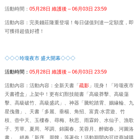
活動時間：
05
月28日 維護後 – 06月03日 23:59
活動內容：完美錢莊隆重登場！每日儲值到達一定額度，即
可獲得
超值好禮！
◇◇◇玲瓏夜市 盛大開幕◇◇◇
活動時間：
05
月28日 維護後 – 06月03日 23:59
活動內容：活動內容：全新天書「
疏影
」現身！「玲瓏夜市
天書禮盒」上架中！更有幻獸技能書「高級莽擊、高級蕩
擊、高級破竹、高級盛武」、神器「騰蛇踏霄、姻緣輪、九
星傀儺」、天書「多麗、垂楊、角招、富貴‧水雲遊、竹
枝、壺中天、玉樓春、尋梅、秋思、雨霖鈴、水仙子、漁歌
子、芳草、夏周、琴調、錦園春、芙蓉月、醉鄉春、河圖洛
書」、經卷「新序、周髀」等著你！活動期間內可從商城購