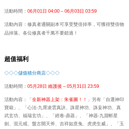
活動時間：
06
月01日 04:00 – 06月03日 03:59
活動內容：修真者通關副本可享受雙倍掉率，可獲得雙倍物
品掉落。各位修真者千萬不要錯過！
超值福利
◇◇◇儲值積分商店◇◇◇
活動時間：
05
月28日 維護後 – 05月31日 23:59
活動內容：「
全新神器上架：朱雀圖！！
」另有「自選神印
寶箱」、「心法-九霄凌雲真訣、誅星神功、誅妄神功、真
武玄功、福瑞玄功」、「經卷-鼎器」、「神器-九淵斬星
劍、混元戒、盤古開天斧、吉祥如意兔、虎虎生威」、「玉