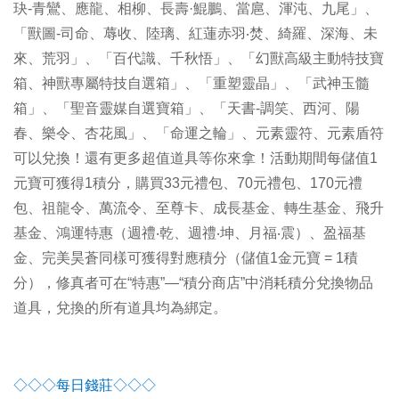
玦-青鸞、應龍、相柳、長壽·鯤鵬、當扈、渾沌、九尾」、
「獸圖-司命、蓐收、陸璃、紅蓮赤羽‧焚、綺羅、深海、未
來、荒羽」、「百代識、千秋悟」、「幻獸高級主動特技寶
箱、神獸專屬特技自選箱」、「重塑靈晶」、「武神玉髓
箱」、「聖音靈媒自選寶箱」、「天書-調笑、西河、陽
春、樂令、杏花風」、「命運之輪」、元素靈符、元素盾符
可以兌換！還有更多超值道具等你來拿！活動期間每儲值1
元寶可獲得1積分，購買33元禮包、70元禮包、170元禮
包、祖龍令、萬流令、至尊卡、成長基金、轉生基金、飛升
基金、鴻運特惠（週禮‧乾、週禮‧坤、月福‧震）、盈福基
金、完美昊蒼同樣可獲得對應積分（儲值1金元寶 = 1積
分），修真者可在“特惠”—“積分商店”中消耗積分兌換物品
道具，兌換的所有道具均為綁定。
◇◇◇每日錢莊◇◇◇