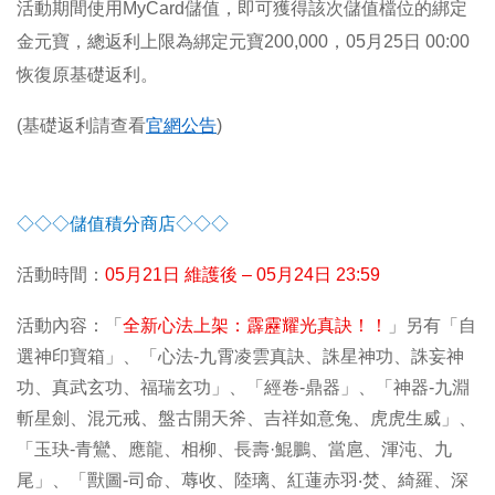
活動期間使用MyCard儲值，即可獲得該次儲值檔位的綁定
金元寶，總返利上限為綁定元寶200,000，05月25日 00:00
恢復原基礎返利。
(
基礎返利請查看
官網公告
)
◇◇◇儲值積分商店◇◇◇
活動時間：
05
月21日 維護後 – 05月24日 23:59
活動內容：「
全新心法上架：霹靂耀光真訣！！
」另有「自
選神印寶箱」、「心法-九霄凌雲真訣、誅星神功、誅妄神
功、真武玄功、福瑞玄功」、「經卷-鼎器」、「神器-九淵
斬星劍、混元戒、盤古開天斧、吉祥如意兔、虎虎生威」、
「玉玦-青鸞、應龍、相柳、長壽·鯤鵬、當扈、渾沌、九
尾」、「獸圖-司命、蓐收、陸璃、紅蓮赤羽‧焚、綺羅、深