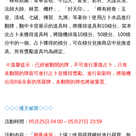
「稀有獸圖：青華雷祖、守山人、甯安、彩衣、天譴冥煞、
法師大師、林雲、機杼」、「封天印」、「稀有經卷：玉
皇、清戒、七破、傳習、九洲」等著你！使用占卜水晶進行
翻牌，翻中卡背展示的道具時，將獲得道具和10積分。當本
次占卜未獲得道具時，將隨機掉落10積分、50積分、100積
分中的一個。占卜獲得的積分，可在積分兌換商店中兌換道
具。所有獎勵道具均為綁定。
※溫馨提示：已經被翻開的牌，不可進行重復占卜，只有
未翻開的牌面可進行占卜並獲得獎勵。進行刷新時，將隨機
出現8張全新的塔羅牌，未翻開的牌也將被重置。
◇◇◇
通天祕寶
◇◇◇
活動時間：
05
月25日 04:00 – 05月27日 23:59
活動內容：「
雛鳳
魂裝」
上場！使用尋寶權杖進行尋寶，每