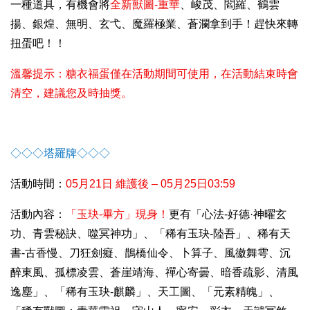
一種道具，有機會將
全新獸圖-重華
、峻茂、閻羅、鶴雲
揚、銀煌、無明、玄弋、魔羅極業、蒼瀾拿到手！趕快來轉
扭蛋吧！！
溫馨提示：糖衣福蛋僅在活動期間可使用，在活動結束時會
清空，建議您及時抽獎。
◇◇◇塔羅牌◇◇◇
活動時間：
05
月21日 維護後 – 05月25日03:59
活動內容：
「玉玦-畢方」現身！
更有「心法-好德·神曜玄
功、青雲秘訣、噬冥神功」、「稀有玉玦-陸吾」、稀有天
書-古香慢、刀狂劍癡、鵲橋仙令、卜算子、風徽舞雩、沉
醉東風、孤標凌雲、蒼崖靖海、禪心寄曇、暗香疏影、清風
逸塵」、「稀有玉玦-麒麟」、天工圖、「元素精魄」、