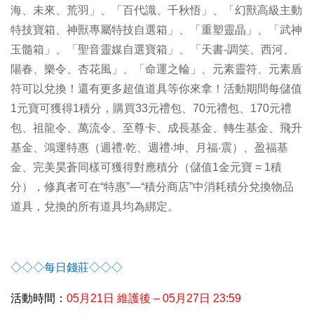
海、未來、荒羽」、「百代識、千秋悟」、「幻獸高級主動
特技寶箱、神獸專屬特技自選箱」、「重塑靈晶」、「武神
玉髓箱」、「聖音靈媒自選寶箱」、「天書-調笑、西河、
陽春、樂令、杏花風」、「命運之輪」、元素靈符、元素盾
符可以兌換！還有更多超值道具等你來拿！活動期間每儲值
1元寶可獲得1積分，購買33元禮包、70元禮包、170元禮
包、祖龍令、萬流令、至尊卡、成長基金、轉生基金、飛升
基金、鴻運特惠（週禮‧乾、週禮‧坤、月福‧震）、盈福基
金、完美昊蒼同樣可獲得對應積分（儲值1金元寶 = 1積
分），修真者可在“特惠”—“積分商店”中消耗積分兌換物品
道具，兌換的所有道具均為綁定。
◇◇◇每日錢莊◇◇◇
活動時間：
05
月21日 維護後 – 05月27日 23:59