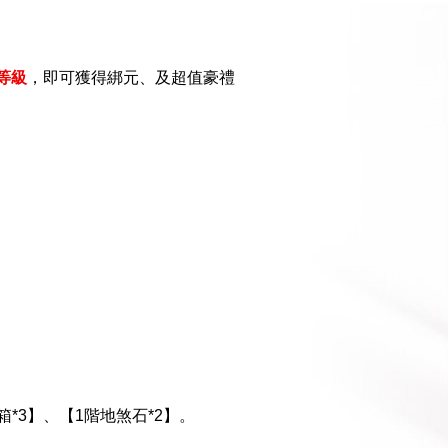
等級
，即可獲得綁元、及超值豪禮
*3】、【1階地煞石*2】。