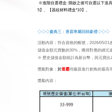
※進階自選禮盒: 開啟之後可自選以下道具之
5】、【器紋材料禮盒*10】。
◇◇◇慶典三：逐霸專屬回歸豪禮◇◇◇
活動內容：符合資格的帳號，
2026/05/21
改
儲值金額元寶數的30%，獲得對應的綁元
※ 歷史儲值金額統計為新台幣，與元寶比為
獎勵對象：
於
逐霸
伺服器進行創角的最高等
獎勵內容：