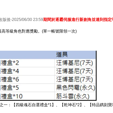
改版後-2025/06/30 23:59
期間於逐霸伺服進行新創角並達到指定
高等級角色對應獎勵。(單一帳號限領一次)
之一：【四級魂石自選禮盒*1】、【乾坤石*2】、【特品鐫刻寶箱