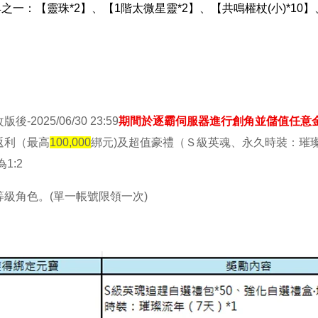
一：【靈珠*2】、【1階太微星靈*2】、【共鳴權杖(小)*10】
版後-2025/06/30 23:59
期間於逐霸伺服器進行創角並儲值任意
返利（最高
100,000
綁元)及超值豪禮（Ｓ級英魂、永久時裝：璀
1:2
級角色。(單一帳號限領一次)