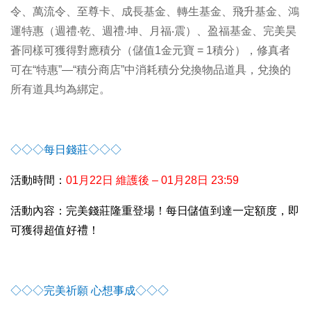
令、萬流令、至尊卡、成長基金、轉生基金、飛升基金、鴻
運特惠（週禮‧乾、週禮‧坤、月福‧震）、盈福基金、完美昊
蒼同樣可獲得對應積分（儲值1金元寶 = 1積分），修真者
可在“特惠”—“積分商店”中消耗積分兌換物品道具，兌換的
所有道具均為綁定。
◇◇◇每日錢莊◇◇◇
活動時間：
01
月22日 維護後 – 01月28日 23:59
活動內容：完美錢莊隆重登場！每日儲值到達一定額度，即
可獲得
超值好禮！
◇◇◇完美祈願 心想事成◇◇◇