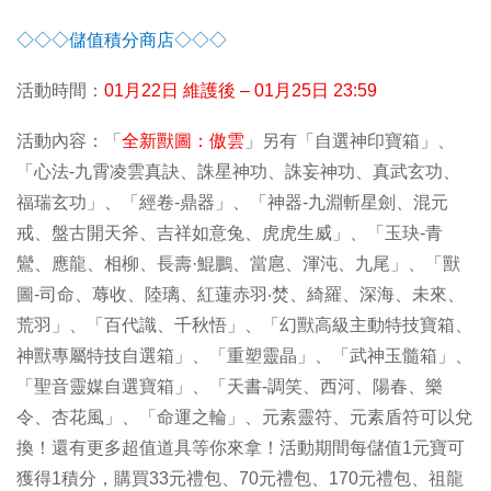
◇◇◇儲值積分商店◇◇◇
活動時間：
01
月22日 維護後 – 01月25日 23:59
活動內容：「
全新獸圖：傲雲
」另有「自選神印寶箱」、
「心法-九霄凌雲真訣、誅星神功、誅妄神功、真武玄功、
福瑞玄功」、「經卷-鼎器」、「神器-九淵斬星劍、混元
戒、盤古開天斧、吉祥如意兔、虎虎生威」、「玉玦-青
鸞、應龍、相柳、長壽·鯤鵬、當扈、渾沌、九尾」、「獸
圖-司命、蓐收、陸璃、紅蓮赤羽‧焚、綺羅、深海、未來、
荒羽」、「百代識、千秋悟」、「幻獸高級主動特技寶箱、
神獸專屬特技自選箱」、「重塑靈晶」、「武神玉髓箱」、
「聖音靈媒自選寶箱」、「天書-調笑、西河、陽春、樂
令、杏花風」、「命運之輪」、元素靈符、元素盾符可以兌
換！還有更多超值道具等你來拿！活動期間每儲值1元寶可
獲得1積分，購買33元禮包、70元禮包、170元禮包、祖龍