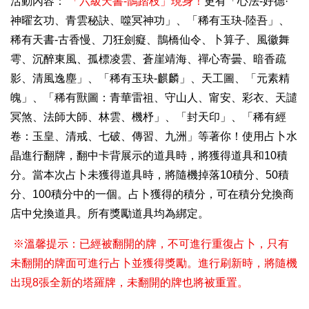
活動內容：
「六級天書-鵲踏枝」現身！
更有「心法-好德·
神曜玄功、青雲秘訣、噬冥神功」、「稀有玉玦-陸吾」、
稀有天書-古香慢、刀狂劍癡、鵲橋仙令、卜算子、風徽舞
雩、沉醉東風、孤標凌雲、蒼崖靖海、禪心寄曇、暗香疏
影、清風逸塵」、「稀有玉玦-麒麟」、天工圖、「元素精
魄」、「稀有獸圖：青華雷祖、守山人、甯安、彩衣、天譴
冥煞、法師大師、林雲、機杼」、「封天印」、「稀有經
卷：玉皇、清戒、七破、傳習、九洲」等著你！使用占卜水
晶進行翻牌，翻中卡背展示的道具時，將獲得道具和10積
分。當本次占卜未獲得道具時，將隨機掉落10積分、50積
分、100積分中的一個。占卜獲得的積分，可在積分兌換商
店中兌換道具。所有獎勵道具均為綁定。
※溫馨提示：已經被翻開的牌，不可進行重復占卜，只有
未翻開的牌面可進行占卜並獲得獎勵。進行刷新時，將隨機
出現8張全新的塔羅牌，未翻開的牌也將被重置。