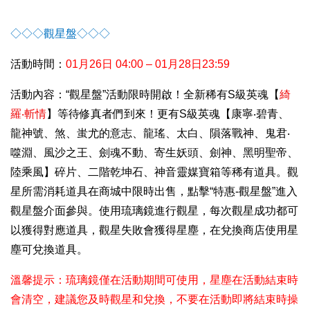
◇◇◇
觀星盤
◇◇◇
活動時間：
01
月26日 04:00 – 01月28日23:59
活動內容：“觀星盤”活動限時開啟！全新稀有S級英魂【
綺
羅‧斬情
】等待修真者們到來！更有S級英魂【康寧‧碧青、
龍神號、煞、蚩尤的意志、龍瑤、太白、隕落戰神、鬼君‧
噬淵、風沙之王、劍魂不動、寄生妖頭、劍神、黑明聖帝、
陸乘風】碎片、二階乾坤石、神音靈媒寶箱等稀有道具。觀
星所需消耗道具在商城中限時出售，點擊“特惠-觀星盤”進入
觀星盤介面參與。使用琉璃鏡進行觀星，每次觀星成功都可
以獲得對應道具，觀星失敗會獲得星塵，在兌換商店使用星
塵可兌換道具。
溫馨提示：琉璃鏡僅在活動期間可使用，星塵在活動結束時
會清空，建議您及時觀星和兌換，不要在活動即將結束時操