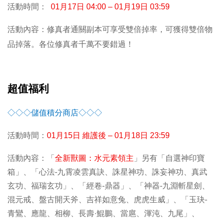
活動時間：
01
月17日 04:00 – 01月19日 03:59
活動內容：修真者通關副本可享受雙倍掉率，可獲得雙倍物
品掉落。各位修真者千萬不要錯過！
超值福利
◇◇◇儲值積分商店◇◇◇
活動時間：
01
月15日 維護後 – 01月18日 23:59
活動內容：「
全新獸圖：水元素領主
」另有「自選神印寶
箱」、「心法-九霄凌雲真訣、誅星神功、誅妄神功、真武
玄功、福瑞玄功」、「經卷-鼎器」、「神器-九淵斬星劍、
混元戒、盤古開天斧、吉祥如意兔、虎虎生威」、「玉玦-
青鸞、應龍、相柳、長壽·鯤鵬、當扈、渾沌、九尾」、