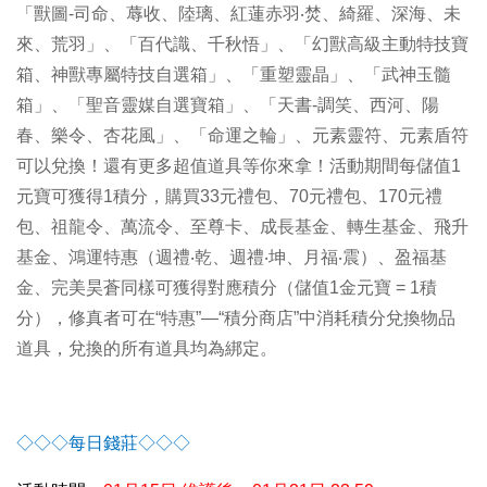
「獸圖-司命、蓐收、陸璃、紅蓮赤羽‧焚、綺羅、深海、未
來、荒羽」、「百代識、千秋悟」、「幻獸高級主動特技寶
箱、神獸專屬特技自選箱」、「重塑靈晶」、「武神玉髓
箱」、「聖音靈媒自選寶箱」、「天書-調笑、西河、陽
春、樂令、杏花風」、「命運之輪」、元素靈符、元素盾符
可以兌換！還有更多超值道具等你來拿！活動期間每儲值1
元寶可獲得1積分，購買33元禮包、70元禮包、170元禮
包、祖龍令、萬流令、至尊卡、成長基金、轉生基金、飛升
基金、鴻運特惠（週禮‧乾、週禮‧坤、月福‧震）、盈福基
金、完美昊蒼同樣可獲得對應積分（儲值1金元寶 = 1積
分），修真者可在“特惠”—“積分商店”中消耗積分兌換物品
道具，兌換的所有道具均為綁定。
◇◇◇每日錢莊◇◇◇