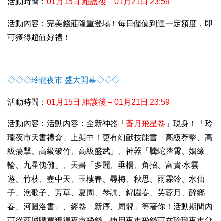
活動時間：
01
月15日 維護後 – 01月21日 23:59
活動內容：完美錢莊隆重登場！每日儲值到達一定額度，即
可獲得
超值好禮！
◇◇◇玲瓏夜市 盛大開幕◇◇◇
活動時間：
01
月15日 維護後 – 01月21日 23:59
活動內容：活動內容：全新神器「
蒼月飛星卷
」現身！「玲
瓏夜市天書禮盒」上架中！更有幻獸技能書「高級莽擊、高
級蕩擊、高級破竹、高級盛武」、神器「騰蛇踏霄、姻緣
輪、九星傀儺」、天書「多麗、垂楊、角招、富貴‧水雲
遊、竹枝、壺中天、玉樓春、尋梅、秋思、雨霖鈴、水仙
子、漁歌子、芳草、夏周、琴調、錦園春、芙蓉月、醉鄉
春、河圖洛書」、經卷「新序、周髀」等著你！活動期間內
可從商城購買獲得夜市飛錢，使用夜市飛錢可在玲瓏夜市兌