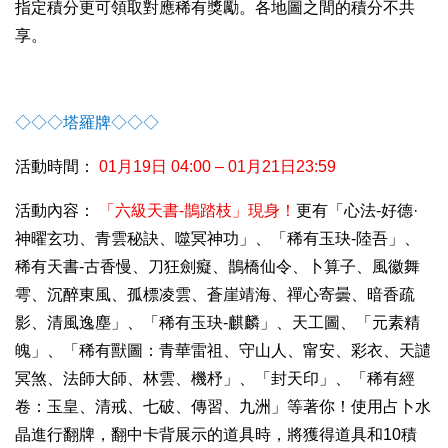
指定積分更可領取對應稀有獎勵。各地圖之間的積分不共
享。
◇◇◇塔羅牌◇◇◇
活動時間：
01月19日 04:00 – 01月21日23:59
活動內容：
「六級天書-鵲踏枝」現身！
更有「心法-好德·
神曜玄功、青雲秘訣、噬冥神功」、「稀有玉玦-陸吾」、
稀有天書-古香慢、刀狂劍癡、鵲橋仙令、卜算子、風徽舞
雩、沉醉東風、孤標凌雲、蒼崖靖海、禪心寄曇、暗香疏
影、清風逸塵」、「稀有玉玦-麒麟」、天工圖、「元素精
魄」、「稀有獸圖：青華雷祖、守山人、甯安、彩衣、天譴
冥煞、法師大師、林雲、機杼」、「封天印」、「稀有經
卷：玉皇、清戒、七破、傳習、九洲」等著你！使用占卜水
晶進行翻牌，翻中卡背展示的道具時，將獲得道具和10積