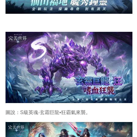
圖說：S級英魂-玄霜巨龍•狂霸氣來襲。