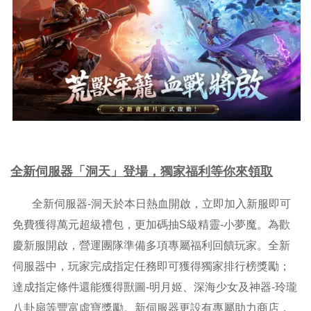
全新伺服器「洞天」登場，獨家福利等你來領取
全新伺服器-洞天於本日熱血開啟，立即加入新服即可
免費獲得萬元超級禮包，更加碼抽S級精靈-小夢魔。為歡
慶新服開啟，營運團隊準備多項專屬福利回饋玩家。全新
伺服器中，玩家完成指定任務即可獲得獨家排行榜獎勵；
達成指定條件還能獲得獸圖-明月姬、深海少女及神器-玲瓏
八卦扇等豐富虛寶獎勵。新伺服器更設有專屬助力商店，