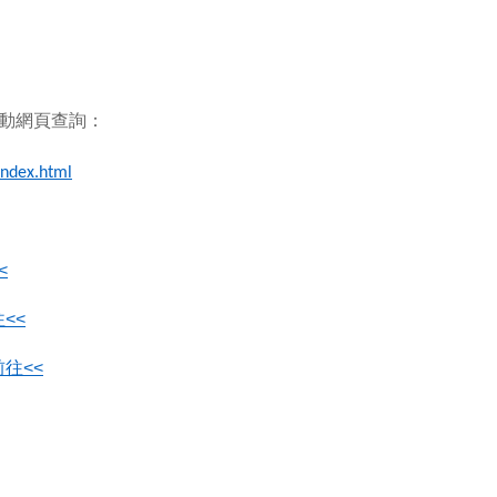
活動網頁查詢：
index.html
<
<<
往<<