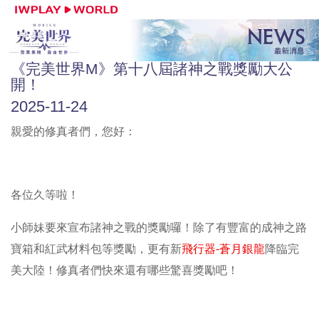
《完美世界M》第十八屆諸神之戰獎勵大公
開！
2025-11-24
親愛的修真者們，您好：
各位久等啦！
小師妹要來宣布諸神之戰的獎勵囉！除了有豐富的成神之路
寶箱和紅武材料包等獎勵，更有新
飛行器-蒼月銀龍
降臨完
美大陸！修真者們快來還有哪些驚喜獎勵吧！