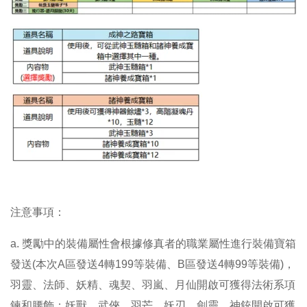
注意事項：
a.
獎勵中的裝備屬性會根據修真者的職業屬性進行裝備寶箱
發送(本次A區發送4轉199等裝備、B區發送4轉99等裝備)，
羽靈、法師、妖精、魂契、羽嵐、月仙開啟可獲得法術系項
鍊和腰飾；妖獸、武俠、羽芒、妖刃、劍靈、神銃開啟可獲