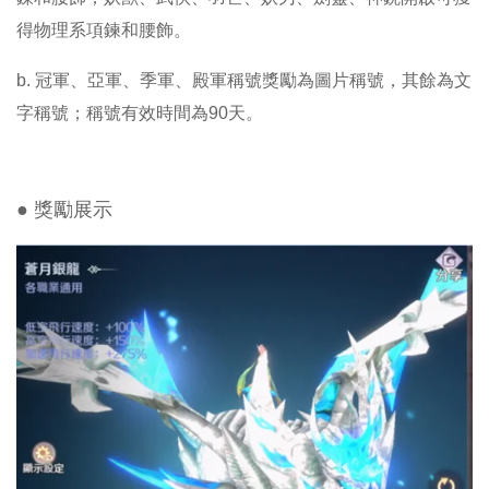
得物理系項鍊和腰飾。
b.
冠軍、亞軍、季軍、殿軍稱號獎勵為圖片稱號，其餘為文
字稱號；稱號有效時間為90天。
● 獎勵展示